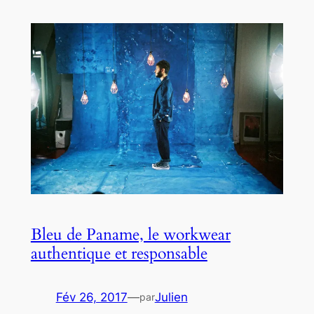
Bleu de Paname, le workwear
authentique et responsable
Fév 26, 2017
—
Julien
par