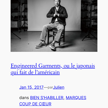
Engineered Garments, ou le japonais
qui fait de l’américain
Jan 15, 2017
—
Julien
par
dans
BIEN S’HABILLER
, 
MARQUES
COUP DE CŒUR